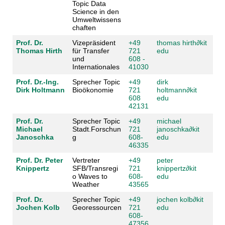
Topic Data
Science in den
Umweltwissens
chaften
Prof. Dr.
Vizepräsident
+49
thomas hirth
∂
kit
Thomas Hirth
für Transfer
721
edu
und
608 -
Internationales
41030
Prof. Dr.-Ing.
Sprecher Topic
+49
dirk
Dirk Holtmann
Bioökonomie
721
holtmann
∂
kit
608
edu
42131
Prof. Dr.
Sprecher Topic
+49
michael
Michael
Stadt.Forschun
721
janoschka
∂
kit
Janoschka
g
608-
edu
46335
Prof. Dr. Peter
Vertreter
+49
peter
Knippertz
SFB/Transregi
721
knippertz
∂
kit
o Waves to
608-
edu
Weather
43565
Prof. Dr.
Sprecher Topic
+49
jochen kolb
∂
kit
Jochen Kolb
Georessourcen
721
edu
608-
47356