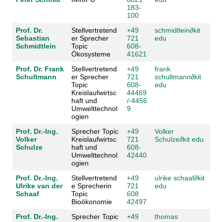
183-
100
Prof. Dr.
Stellvertretend
+49
schmidtlein
∂
kit
Sebastian
er Sprecher
721
edu
Schmidtlein
Topic
608-
Ökosysteme
41621
Prof. Dr. Frank
Stellvertretend
+49
frank
Schultmann
er Sprecher
721
schultmann
∂
kit
Topic
608-
edu
Kreislaufwirtsc
44469
haft und
/-4456
Umwelttechnol
9
ogien
Prof. Dr.-Ing.
Sprecher Topic
+49
Volker
Volker
Kreislaufwirtsc
721
Schulze
∂
kit edu
Schulze
haft und
608-
Umwelttechnol
42440
ogien
Prof. Dr.-Ing.
Stellvertretend
+49
ulrike schaaf
∂
kit
Ulrike van der
e Sprecherin
721
edu
Schaaf
Topic
608
Bioökonomie
42497
Prof. Dr.-Ing.
Sprecher Topic
+49
thomas