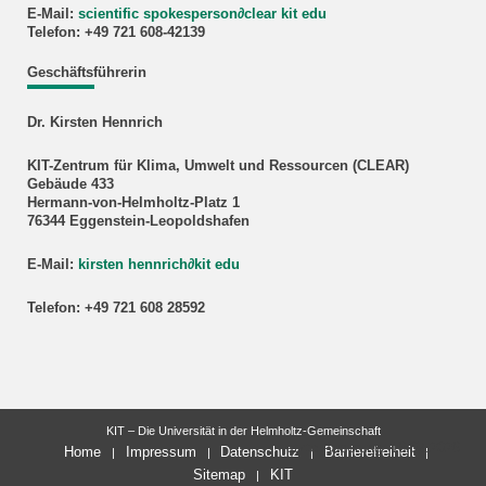
E-Mail:
scientific spokesperson
∂
clear kit edu
Telefon: +49 721 608-42139
Geschäftsführerin
Dr. Kirsten Hennrich
KIT-Zentrum für Klima, Umwelt und Ressourcen (CLEAR)
Gebäude 433
Hermann-von-Helmholtz-Platz 1
76344 Eggenstein-Leopoldshafen
E-Mail:
kirsten hennrich
∂
kit edu
Telefon: +49 721 608 28592
KIT – Die Universität in der Helmholtz-Gemeinschaft
letzte Änderung: 16.07.2026
Home
Impressum
Datenschutz
Barrierefreiheit
Sitemap
KIT