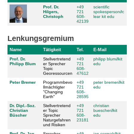
Prof. Dr.
+49
scientific
Hilgers,
721
spokesperson
∂
c
Christoph
608-
lear kit edu
42139
Lenkungsgremium
Name
Tätigkeit
Tel.
E-Mail
Prof. Dr.
Stellvertretend
+49
philipp blum
∂
kit
Philipp Blum
er Sprecher
721
edu
Topic
608-
Georessourcen
47612
Peter Bremer
Programmbevo
+49
peter bremer
∂
kit
llmächtigter
721
edu
"Changing
608-
Earth"
28595
Dr. Dipl.-Soz.
Stellvertretend
+49
christian
Christian
er Topic
721
buescher
∂
kit
Büscher
Sprecher
608-
edu
Naturgefahren
23181
und Risiken
Prof. Dr. Jan
Sprecher
+49
jan cermak
∂
kit