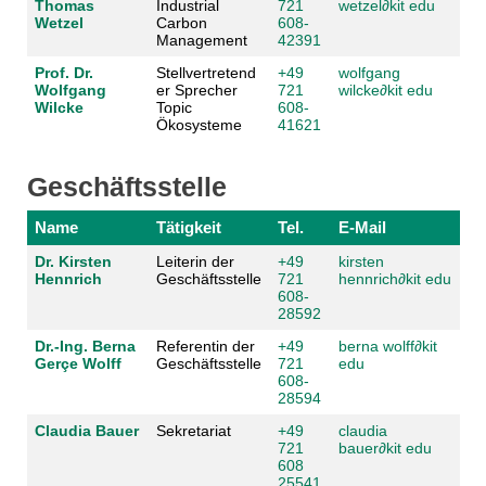
Thomas
Industrial
721
wetzel
∂
kit edu
Wetzel
Carbon
608-
Management
42391
Prof. Dr.
Stellvertretend
+49
wolfgang
Wolfgang
er Sprecher
721
wilcke
∂
kit edu
Wilcke
Topic
608-
Ökosysteme
41621
Geschäftsstelle
Name
Tätigkeit
Tel.
E-Mail
Dr. Kirsten
Leiterin der
+49
kirsten
Hennrich
Geschäftsstelle
721
hennrich
∂
kit edu
608-
28592
Dr.-Ing. Berna
Referentin der
+49
berna wolff
∂
kit
Gerçe Wolff
Geschäftsstelle
721
edu
608-
28594
Claudia Bauer
Sekretariat
+49
claudia
721
bauer
∂
kit edu
608
25541