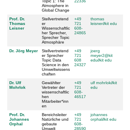
Topic 1: The
22336
Atmosphere in
Global Change
Prof. Dr.
Stellvertretend
+49
thomas
Thomas
er
721
leisner
∂
kit edu
Leisner
Wissenschaftlic
608-
her Sprecher,
24865
Sprecher Topic
Atmosphäre
Dr. Jörg Meyer
Stellvertretend
+49
joerg
er Sprecher
721
meyer2@kit
Topic Data
608
edu
∂
kit edu
Science in den
24327
Umweltwissens
chaften
Dr. Ulf
Gewählter
+49
ulf mohrlok
∂
kit
Mohrlok
Vertreter der
721
edu
wissenschaftlic
608-
hen
46517
Mitarbeiter*inn
en
Prof. Dr.
Bereichsleiter
+49
johannes
Johannes
Natürliche und
721
orphal
∂
kit edu
Orphal
gebaute
608-
Umwelt
28590