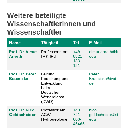
Weitere beteiligte
Wissenschaftlerinnen und
Wissenschaftler
Name
Tätigkeit
Tel.
E-Mail
Prof. Dr. Almut
Professorin am
+49
almut arneth
∂
kit
Arneth
IMK-IFU
8821
edu
183
131
Prof. Dr. Peter
Leitung
Peter
Braesicke
Forschung und
Braesicke
∂
dwd
Entwicklung
de
beim
Deutschen
Wetterdienst
(DWD)
Prof. Dr. Nico
Professor am
+49
nico
Goldscheider
AGW -
721
goldscheider
∂
kit
Hydrogeologie
608-
edu
45465