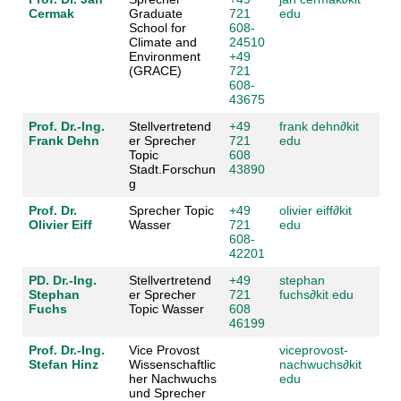
Cermak
Graduate
721
edu
School for
608-
Climate and
24510
Environment
+49
(GRACE)
721
608-
43675
Prof. Dr.-Ing.
Stellvertretend
+49
frank dehn
∂
kit
Frank Dehn
er Sprecher
721
edu
Topic
608
Stadt.Forschun
43890
g
Prof. Dr.
Sprecher Topic
+49
olivier eiff
∂
kit
Olivier Eiff
Wasser
721
edu
608-
42201
PD. Dr.-Ing.
Stellvertretend
+49
stephan
Stephan
er Sprecher
721
fuchs
∂
kit edu
Fuchs
Topic Wasser
608
46199
Prof. Dr.-Ing.
Vice Provost
viceprovost-
Stefan Hinz
Wissenschaftlic
nachwuchs
∂
kit
her Nachwuchs
edu
und Sprecher