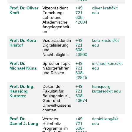
Prof. Dr. Oliver
Vizepräsident
+49
oliver kraft
∂
kit
Kraft
Forschung,
721
edu
Lehre und
608-
Akademische
42004
Angelegenheit
en
Prof. Dr. Kora
Vizepräsidentin
+49
kora kristof
∂
kit
Kristof
Digitalisierung
721
edu
und
608-
Nachhaltigkeit
43900
Prof. Dr.
Sprecher Topic
+49
michael kunz
∂
kit
Michael Kunz
Naturgefahren
721
edu
und Risiken
608-
22845
Prof. Dr.-Ing.
Dekan der
+49
hansjoerg
Hansjörg
Fakultät für
721
kutterer
∂
kit edu
Kutterer
Bauingenieur-,
608-
Geo- und
43674
Umweltwissens
chaften
Prof. Dr.
Vertreter
+49
daniel lang
∂
kit
Daniel J. Lang
Helmholtz
721
edu
Programm im
608-