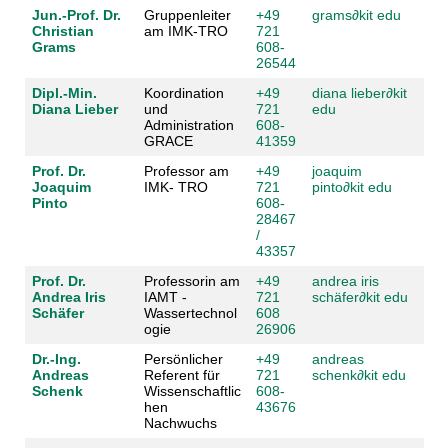
Jun.-Prof. Dr.
Gruppenleiter
+49
grams
∂
kit edu
Christian
am IMK-TRO
721
Grams
608-
26544
Dipl.-Min.
Koordination
+49
diana lieber
∂
kit
Diana Lieber
und
721
edu
Administration
608-
GRACE
41359
Prof. Dr.
Professor am
+49
joaquim
Joaquim
IMK- TRO
721
pinto
∂
kit edu
Pinto
608-
28467
/
43357
Prof. Dr.
Professorin am
+49
andrea iris
Andrea Iris
IAMT -
721
schäfer
∂
kit edu
Schäfer
Wassertechnol
608
ogie
26906
Dr.-Ing.
Persönlicher
+49
andreas
Andreas
Referent für
721
schenk
∂
kit edu
Schenk
Wissenschaftlic
608-
hen
43676
Nachwuchs