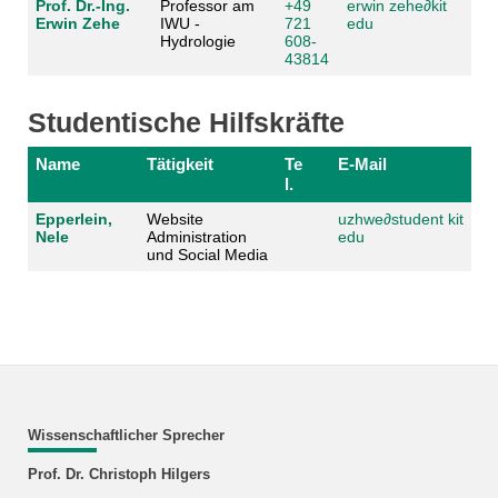
Prof. Dr.-Ing.
Professor am
+49
erwin zehe
∂
kit
Erwin Zehe
IWU -
721
edu
Hydrologie
608-
43814
Studentische Hilfskräfte
Name
Tätigkeit
Te
E-Mail
l.
Epperlein,
Website
uzhwe
∂
student kit
Nele
Administration
edu
und Social Media
Wissenschaftlicher Sprecher
Prof. Dr. Christoph Hilgers