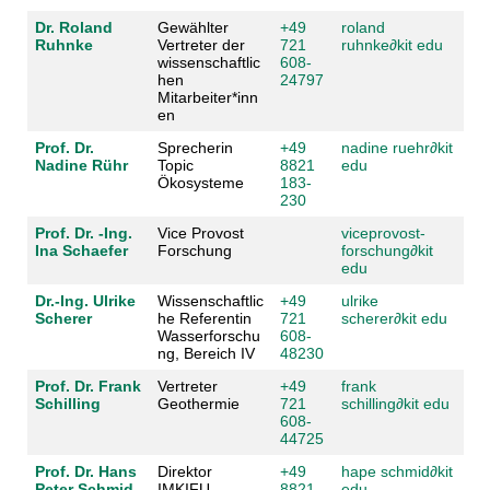
Dr. Roland
Gewählter
+49
roland
Ruhnke
Vertreter der
721
ruhnke
∂
kit edu
wissenschaftlic
608-
hen
24797
Mitarbeiter*inn
en
Prof. Dr.
Sprecherin
+49
nadine ruehr
∂
kit
Nadine Rühr
Topic
8821
edu
Ökosysteme
183-
230
Prof. Dr. -Ing.
Vice Provost
viceprovost-
Ina Schaefer
Forschung
forschung
∂
kit
edu
Dr.-Ing. Ulrike
Wissenschaftlic
+49
ulrike
Scherer
he Referentin
721
scherer
∂
kit edu
Wasserforschu
608-
ng, Bereich IV
48230
Prof. Dr. Frank
Vertreter
+49
frank
Schilling
Geothermie
721
schilling
∂
kit edu
608-
44725
Prof. Dr. Hans
Direktor
+49
hape schmid
∂
kit
Peter Schmid
IMKIFU
8821
edu