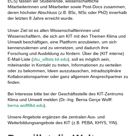
ECS) fassen wir Studierende, wissenschaftliche
Mitarbeiterinnen und Mitarbeiter sowie Post-Docs zusammen,
deren höchster Abschluss (z.B. BSc, MSc oder PhD) innerhalb
der letzten 8 Jahre erreicht wurde.
Unser Ziel ist es allen Wissenschaftlerinnen und
Wissenschaftlern, die sich am KIT mit den Themen Klima und
Umwelt beschäftigen, eine Plattform anzubieten, um sich
kennenzulernen und zu vernetzen, und dadurch ihre
Forschung und Ausbildung zu fördern. Über die (KIT interne)
E-Mail-Liste (
zku_x∂lists.kit.edu
), soll es möglich sein,
miteinander in Kontakt zu treten, Informationen zu verteilen
oder zu bekommen, Ideen auszutauschen, intradisziplinäre
Kollaborationspartner oder ganz allgemein Ansprechpartner zu
finden.
Bei Interesse bitte bei der Geschäftsstelle des KIT-Zentrums
Klima und Umwelt melden (Dr.-Ing. Berna Gerçe Wolff:
berna.wolff∂kit.edu
).
Unsere Angebote ergänzen die zentralen Aus- und
Weiterbildungsangebote des KIT (z.B. PEBA, KHYS, YIN).