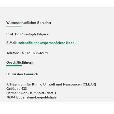
Wissenschaftlicher Sprecher
Prof. Dr. Christoph Hilgers
E-Mail:
scientific spokesperson
∂
clear kit edu
Telefon: +49 721 608-42139
Geschäftsführerin
Dr. Kirsten Hennrich
KIT-Zentrum für Klima, Umwelt und Ressourcen (CLEAR)
Gebäude 433
Hermann-von-Helmholtz-Platz 1
76344 Eggenstein-Leopoldshafen
E-Mail:
kirsten hennrich
∂
kit edu