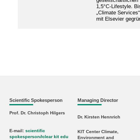
gesellschaftlichen
1,5°C-Lifestyle. B
„Climate Services“
mit Elsevier gegrü
Scientific Spokesperson
Managing Director
Prof. Dr. Christoph Hilgers
Dr. Kirsten Hennrich
E-mail:
scientific
KIT Center Climate,
spokesperson
∂
clear kit edu
Environment and